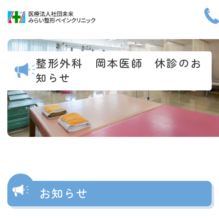
メニ
整形外科 岡本医師 休診のお
知らせ
小
中
大
ホーム
診療案内
医師紹介
お知らせ
施設紹介