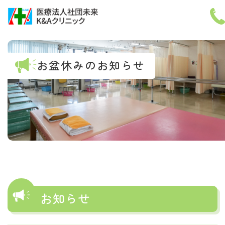
メニ
お盆休みのお知らせ
小
中
大
ホーム
診療案内
医師紹介
お知らせ
施設紹介