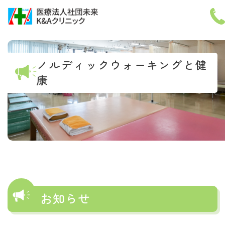
メニ
ノルディックウォーキングと健
康
小
中
大
ホーム
診療案内
医師紹介
お知らせ
施設紹介